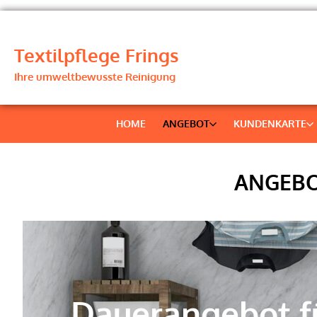
Textilpflege Frings
Ihre umweltbewusste Reinigung
HOME
ANGEBOT
KUNDENKARTE
ANGEBO
Dauerangebot f