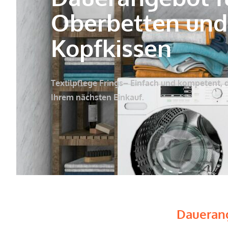
Oberbetten und
Kopfkissen
Textilpflege Frings
– Einfach und kompetent, 
Ihrem nächsten Einkauf.
Dauerang