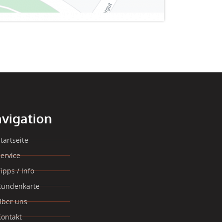
vigation
tartseite
ervice
ipps / Info
Kundenkarte
Über uns
Kontakt