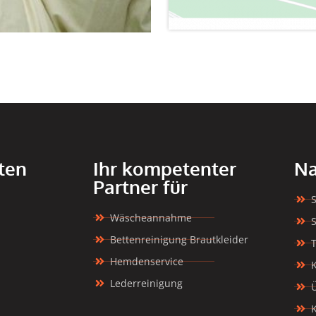
ten
Ihr kompetenter
Na
Partner für
S
Wäscheannahme
S
Bettenreinigung Brautkleider
T
Hemdenservice
Lederreinigung